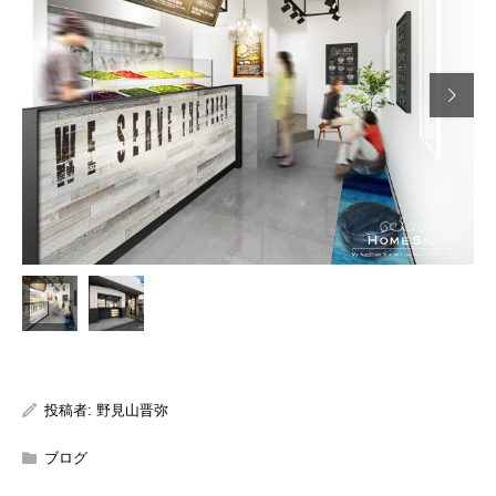

投稿者:
野見山晋弥
ブログ